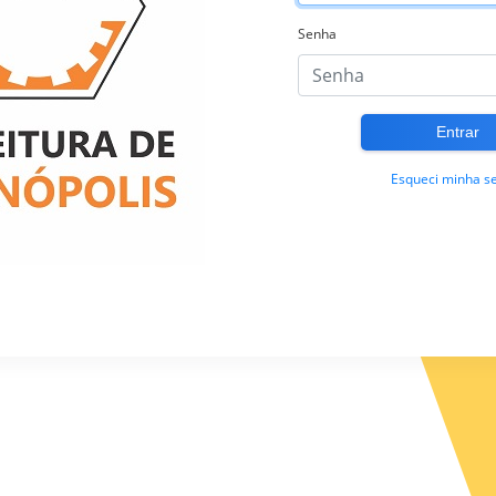
Senha
Esqueci minha s