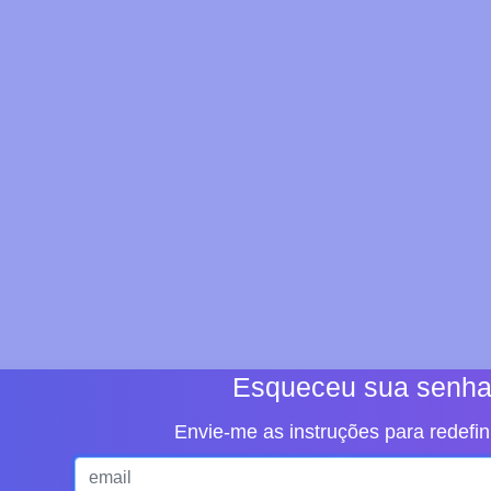
Esqueceu sua senh
Envie-me as instruções para redefin