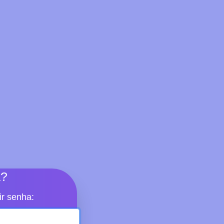
a?
ir senha: